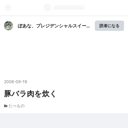
ぼあな、プレジデンシャルスイー
読者になる
ト
2008
-
09
-
19
豚バラ肉を炊く
たべもの